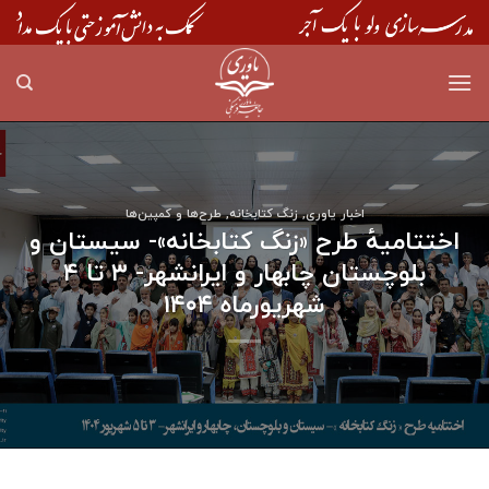
Skip
to
content
اخبار یاوری
,
زنگ کتابخانه
,
طرح‌ها و کمپین‌ها
اختتامیهٔ طرح «زنگ کتابخانه»- سیستان و
بلوچستان چابهار و ایرانشهر- ۳ تا ۴
شهریورماه ۱۴۰۴