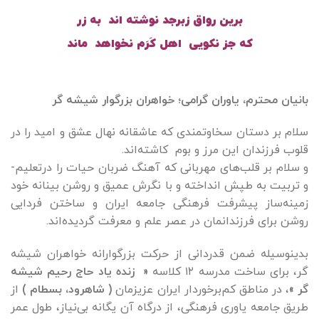
برین رواق زبرجد نوشته اند به زر
که جز نکویی اهل کَرَم نخواهد ماند
بانیان محترم، یاوران گرامی؛ خواهران بزرگوار شیشه گر
سلام بر دستان سخاوتمندی که عاشقانه نهال عشق و امید را در
قلوب فرزندان این مرز و بوم کاشته‌­اند.
و سلام­ بر قلب­‌های مهربانی که آهنگ ضربان حیات را درتعلیم­
و تربیت به طپش انداخته و با نگرش عمیق و روشن بینانه خود
زمینه‌ساز پیشرفت فرهنگی جامعه ایران و ساختن فردایی
روشن برای فرزندانمان در عصر علم و معرفت گردیده­‌اند.
بدینوسیله ضمن قدردانی از حرکت بزرگوارانه ­خواهران شیشه
گر، برای ساخت مدرسه ۱۲ کلاسه
« زنده یاد حاج رحیم شیشه
گر »
، در مناطق کم‌برخوردار ایران عزیزمان
( شاهرود، بسطام )
از
طریق جامعه یاوری فرهنگی، از درگاه آن یگانه بی‌نیاز، طول عمر