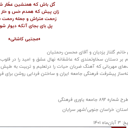
گل باش که همنشین عطّار ش
زان پیش که همدم خس و خار
زحمت متراش و جمله رحمت 
پل بای بجای آنکه دیوار شو
«مجتبی كاشانی»
 خانم گلناز یزدیان و آقای محسن رحمتیان
 بر دستان سخاوتمندی که عاشقانه نهال عشق و امید را در قلوب فرز
‌های مهربانی که آهنگ ضربان حیات را درتعلیم­ و تربیت به طپش 
ه‌ساز پیشرفت فرهنگی جامعه ایران و ساختن فردایی روشن برای فرزن
رح شماره ۸۹۲ جامعه یاوری فرهنگی
ستان: خراسان جنوبی/شهر سرایان
ان‌ماه ۱۴۰۱