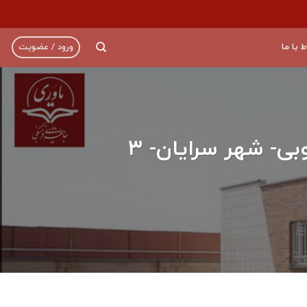
ط با ما
ورود / عضویت
افتتاح هنرستان زنده یاد محمد رحمتیان- خراسان جنوبی- شهر سرایان- ۳