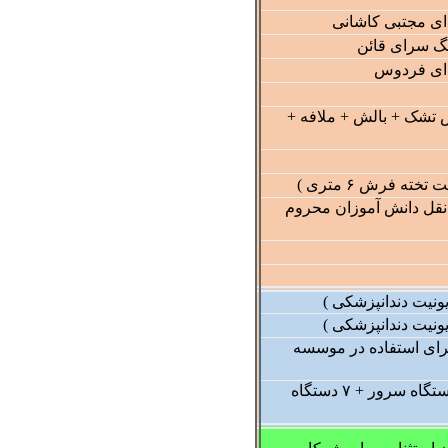
ای مجتبی کاشانی
نگ سرای قائن
 ای فردوس
یض تشک + بالش + ملافه +
ه فرش ۶ متری )
نقل دانش آموزان محروم
یونیت دندانپزشکی )
یونیت دندانپزشکی )
برای استفاده در موسسه
تجهیز لابراتوار کامپیوتر ( ۲ دستگاه سرور + ۷ دستگاه