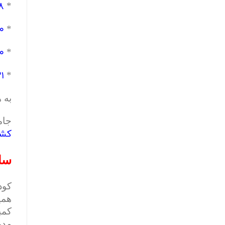
۸هزار متر
*
۵۰۰
*
۸۰۰
*
۲۱هزار م
*
به 
جام
کشو
ساخت ۳۲مدرس
کود
همی
کمب
مدر