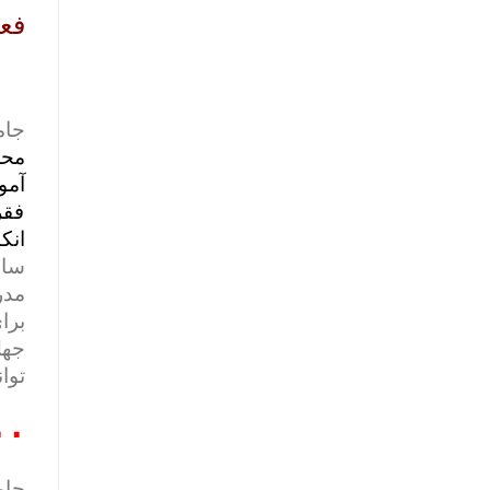
فع
جام
محر
آمو
فقر
انک
مدر
برا
جهل
توا
۰۰