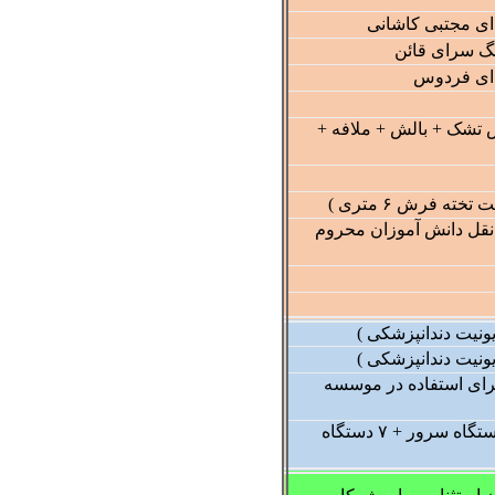
ای مجتبی کاشانی
نگ سرای قائن
 ای فردوس
یض تشک + بالش + ملافه +
ه فرش ۶ متری )
نقل دانش آموزان محروم
یونیت دندانپزشکی )
یونیت دندانپزشکی )
برای استفاده در موسسه
تجهیز لابراتوار کامپیوتر ( ۲ دستگاه سرور + ۷ دستگاه