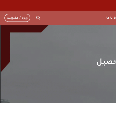
ط با ما
ورود / عضویت
حصیل