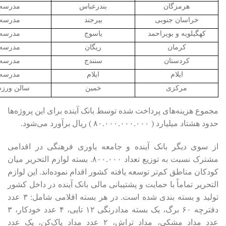
هرمزگان
بندرعباس
مدرسه
خراسان جنوبی
بیرجند
مدرسه
کهگیلویه و بویراحمد
یاسوج
مدرسه
کرمان
ریگان
مدرسه
کردستان
سنندج
مدرسه
ایلام
ایلام
مدرسه
مرکزی
خمین
سالن ورز
مجموع هزینه‌های پرداخت شده توسط بانک آینده برای این پروژه‌ها
حدود هشتاد میلیارد ( ۸۰.۰۰۰.۰۰۰.۰۰۰ ) ریال برآورد می‌شود.
از سوی دیگر بانک آینده و جامعه یاوری فرهنگی در اقدامی
مشترک نسبت به توزیع تعداد ۸۰۰.۰۰۰. بسته لوازم التحریر میان
کودکان مناطق کم‌تر توسعه یافته کشور اقدام نموده‌اند. این لوازم
التحریر تماماً با حمایت و پشتیبانی مالی بانک آینده در داخل کشور
تولید و بسته بندی شده است. در هر بسته اقلامی شامل: ۳ عدد
دفترچه ۶۰ برگ، یک بسته مدادرنگی ۱۲ تایی، ۴ عدد خودکار، ۳
عدد مداد مشکی، مداد تراش، ۲ عدد مداد پاک‌کن، یک عدد