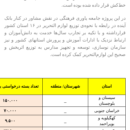
خط‌کش قرار داده شده بوده است.
در این پروژه جامعه یاوری فرهنگی در نقش مشاور در کنار بانک
آینده در رابطه با نحوه‌ی توزیع لوازم التحریر در ۱۶ استان کشور
قرارداشته و با تکیه بر تجارب سال‌ها خدمت به دانش‌آموزان و
ارتباط نزدیک با ادارات آموزش و پرورش استانهای کشور و نیز
سازمان نوسازی، توسعه و تجهیز مدارس به توزیع اثربخش و
صحیح این لوازم‌التحریر کمک کرده است.
استان
شهرستان/ منطقه
تعداد بسته درخواستی ب
سیستان و
۱۵۰.۰۰۰
_
بلوچستان
خراسان جنوبی
_
۷۰.۰۰۰
کهگیلویه و
۹.۵۰۰
_
بویراحمد