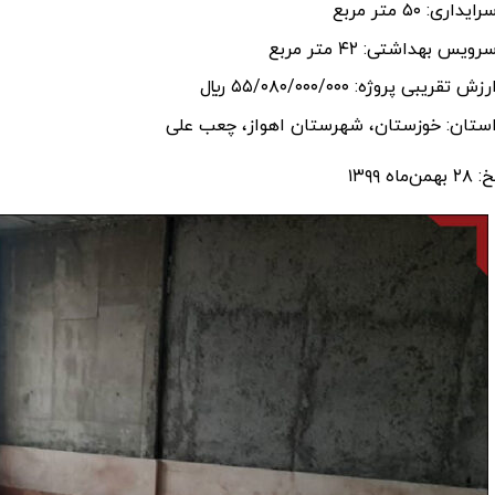
رایداری: ٥٠ متر مربع
رویس بهداشتی: ٤٢ متر مربع
رزش تقريبی پروژه: ٥٥/٠٨٠/٠٠٠/٠٠٠ ريال
ستان: خوزستان، شهرستان اهواز، چعب علی
ن‌ماه ۱۳۹۹