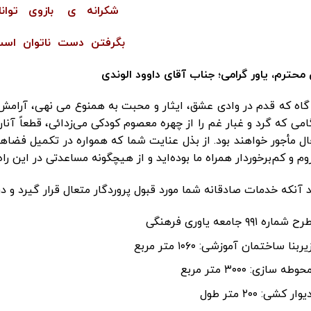
شکرانه ی بازوی توانا
بگرفتن دست ناتوان اس
 محترم، یاور گرامی؛ جناب آقای داوود الوندی
گاه که قدم در وادی عشق، ایثار و محبت به همنوع می نهی، آرامش 
می که گرد و غبار غم را از چهره معصوم کودکی می‌زدائی، قطعاً آنان 
ل مأجور خواهند بود. از بذل عنایت شما که همواره در تکمیل فضاه
م و کم‌برخوردار همراه ما بوده‌اید و از هیچگونه مساعدتی در این را
 آنکه خدمات صادقانه شما مورد قبول پروردگار متعال قرار گیرد و
رح شماره ۹۹۱ جامعه ياوری فرهنگی
يربنا ساختمان آموزشی: ١٠٦٠ متر مربع
حوطه سازی: ٣٠٠٠ متر مربع
یوار کشی: ٢٠٠ متر طول