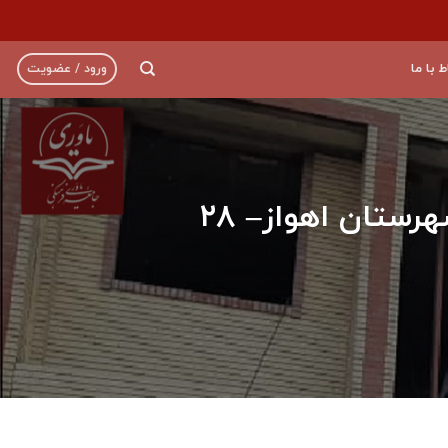
ط با ما
ورود / عضویت
گزارش پیشرفت دبستان ٦ كلاسه، استان خوزستان، شهرستان اهواز– ۲۸