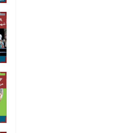
۸
شهر
۲
مرد