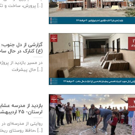
پرورش، ساخت و تکمیل مدارس [...]
۱
گزارشی از دل جنوب؛
اد
(ع) کنارک در حال ساخت- ۱۲ خردادم
در مسیر بازدید از پروژ
حال پیشرفت [...]
بازدید از مدرسه عشا
هشت
لرستان- ۲۵ اردیبهشت‌ماه ۱۴۰۴
روایتی از مدرسه‌ای در
حافظ روستای ریخان ۲، [...]