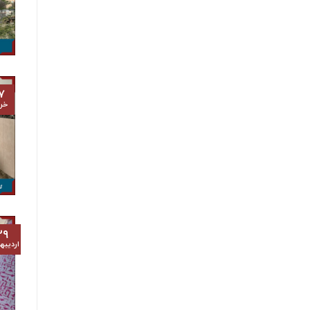
۷
خرد
۲۹
اردیب