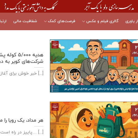
ر یاوری
گالری فیلم و عکس
فرصت‌های کمک
شفافیت مالی
ارتبا
۲
یور
هدیه ۵/۰۰۰
شرکت‌های کویر به د
خبر خوش برای آغاز سال تحصیلی جدید [...]
۲
یور
هر مداد، یک رویا را 
پاییز در راه است و بوی دفتر و کتاب تازه همه جا را پر کرده… [...]