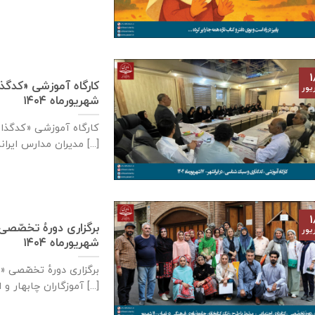
۱
یور
شهریورماه ۱۴۰۴
مدیران مدارس ایرانشهر «کُدگذاری و [...]
۱
یور
شهریورماه ۱۴۰۴
آموزگاران چابهار و ایرانشهر، مرتبط با طرح [...]