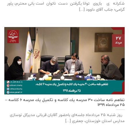
شکرانه ی بازوی توانا بگرفتن دست ناتوان است بانی محترم، یاور
گرامی؛ جناب آقای داوود [...]
۲۷
مرداد
تفاهم نامه ساخت ٣٠ مدرسه يك كلاسه و تكميل يك مدرسه ٦ كلاسه –
۲۵ مردادماه ۱۳۹۹
روز شنبه ۲۵ مردادماه جلسه‌ای باحضور آقايان قربانی مديركل نوسازی
مدارس استان خوزستان، جعفری [...]