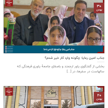
۳۰
بهمن
جناب امین رعایا: چگونه وارد کار خیر شدم؟
بخشی از گفتگوی یاور ارجمند و باصفای جامعهٔ یاوری فرهنگی که
سالهاست در سفر‌ها، در [...]
۲۰
بهمن