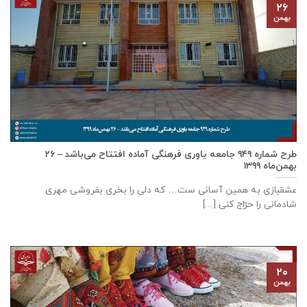
۲۶
بهمن
طرح شماره ۹۴۹ جامعه ياوری فرهنگی آماده افتتاح می‌باشد – ۲۶
بهمن‌ماه ۱۳۹۹
عشقبازی به همین آسانی ست… که دلی را بخری بفروشی مهری
شادمانی را حرّاج کنی [...]
۲۰
بهمن