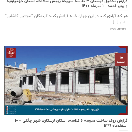
گزارش تکمیل دبستان ۳ کلاسه سپيده رييس سادات، استان كهگيلويه
و بوير احمد – ۱ تیرماه ۱۴۰۰
هر که آبادی کند در این جهان خانه آبادش کنند آیندگان “مجتبی کاشانی”
این [...]
1 COMMENTS
۱۰
اسفند
گزارش روند ساخت مدرسه ٦ كلاسه، استان لرستان، شهر چگنی – ۱۰
اسفندماه ۱۳۹۹