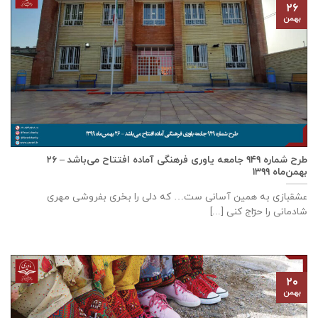
۲۶
بهمن
طرح شماره ۹۴۹ جامعه ياوری فرهنگی آماده افتتاح می‌باشد – ۲۶
بهمن‌ماه ۱۳۹۹
عشقبازی به همین آسانی ست… که دلی را بخری بفروشی مهری
شادمانی را حرّاج کنی [...]
۲۰
بهمن