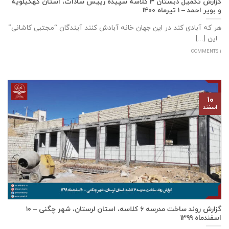
گزارش تکمیل دبستان ۳ کلاسه سپيده رييس سادات، استان كهگيلويه
و بوير احمد – ۱ تیرماه ۱۴۰۰
هر که آبادی کند در این جهان خانه آبادش کنند آیندگان “مجتبی کاشانی”
این [...]
1 COMMENTS
۱۰
اسفند
گزارش روند ساخت مدرسه ٦ كلاسه، استان لرستان، شهر چگنی – ۱۰
اسفندماه ۱۳۹۹