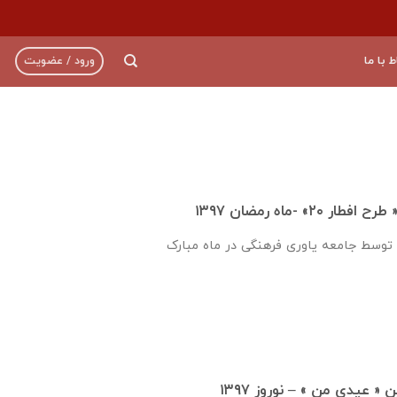
ط با ما
ورود / عضویت
۲» -ماه رمضان ۱۳۹۷
اجرای “ طرح افطار ۲۰ “ توسط جامعه یاوری فرهنگی در ماه مبارک
 عیدی من » – نوروز ۱۳۹۷