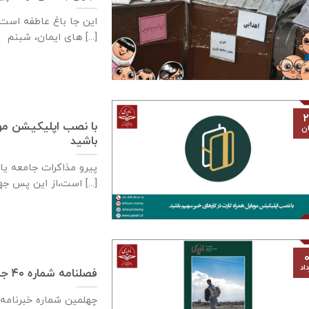
این جا باغ عاطفه است.
های ایمان، شبنم [...]
۲
با نصب اپلیکیشن موب
ان
باشید
پیرو مذاکرات جامعه يا
است،از این پس جهت سهولت [...]
۰
اد
فصلنامه شماره ۴۰ جامعه یاوری فرهنگی به‌چاپ رسید
چهلمین شماره خبرنامه 