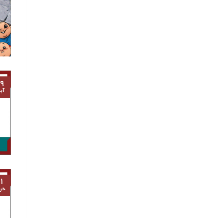
۹
آب
۱
خرد