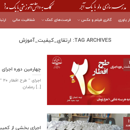
ر یاوری
گالری فیلم و عکس
فرصت‌های کمک
شفافیت مالی
ارتبا
TAG ARCHIVES:
ارتقای_کیفیت_آموزش
هشت
چهارمین دوره اجرای « طرح افطار ۰
رمضان [...]
۱
ند
اجرای بخشی از کمپین «