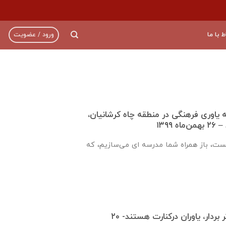
ط با ما
ورود / عضویت
ره ۹۲۱ جامعه ياوری فرهنگی در منطقه چاه کرشانیان،
۱۳۹۹
یست، باز همراه شما مدرسه ای می‌سازیم، که
قدم هایت را محکم تر بردار، یاوران درکنارت هستند- ۲۰