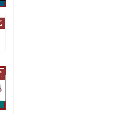
۳
مه
۴
مه