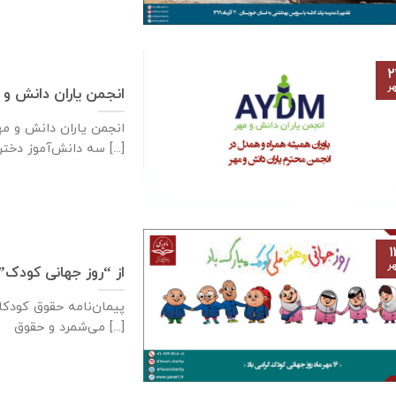
۲
ر
انجمن یاران دانش و 
سه دانش‌آموز دختر [...]
۱
ر
از “روز جهانی کودک”
می‌شمرد و حقوق [...]