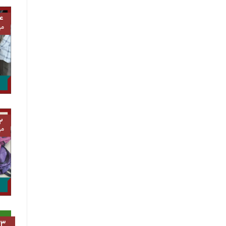
۴
مه
۲
مه
۱۳