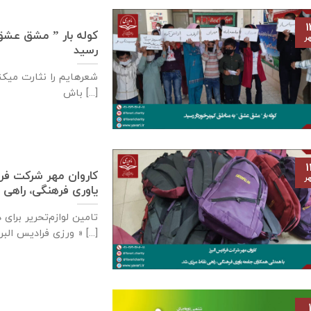
۱
کوله بار ” مشق عشق ” 
ر
رسید
شعرهایم را نثارت میکنم
باش [...]
۱
كاروان مهر شرکت فرا
ر
یاوری فرهنگی، راهی 
تامين لوازم‌تحرير برا
ورزی فراديس البرز » [...]