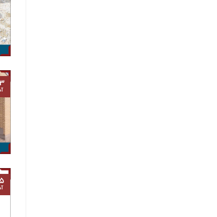
۳
آذ
۵
آذ