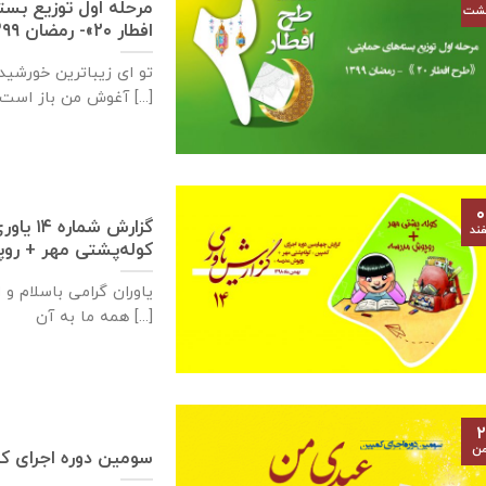
مرحله اول توزیع بس
هشت
افطار ۲۰»- رمضان ۱۳۹۹
تو ای زیباترین خورشید 
آغوش من باز است [...]
۰
گزارش ش
ند
کوله‌پشتی مهر + رو
یاوران گرامی باسلام و
همه ما به آن [...]
۲
من
سومین دوره اجرای کمپی