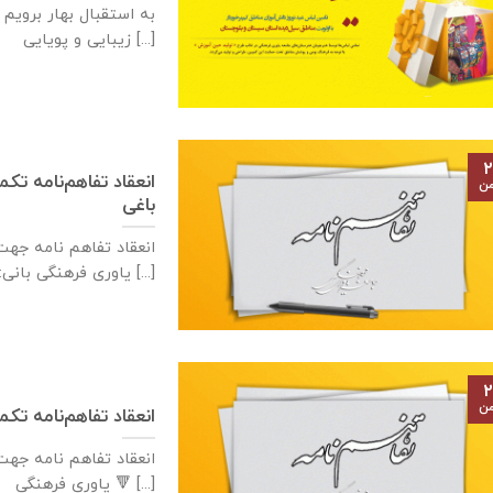
به استقبال بهار برویم 
زیبایی و پویایی [...]
۲
من
باغی
ياوری فرهنگی بانی: آژانس [...]
۲
من
انعقاد تفاهم‌نامه تكميل مدرسه ٢ كلاس
ياوری فرهنگی 🔻 [...]