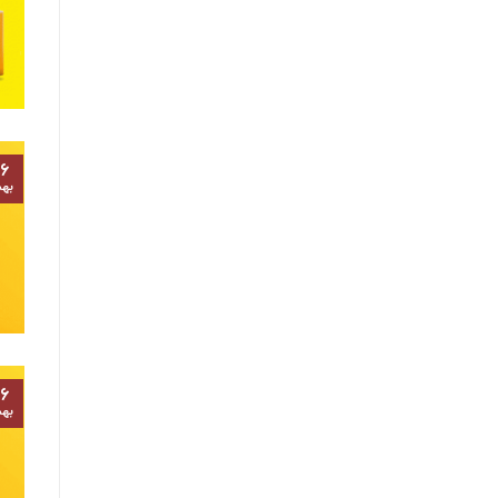
۶
به
۶
به