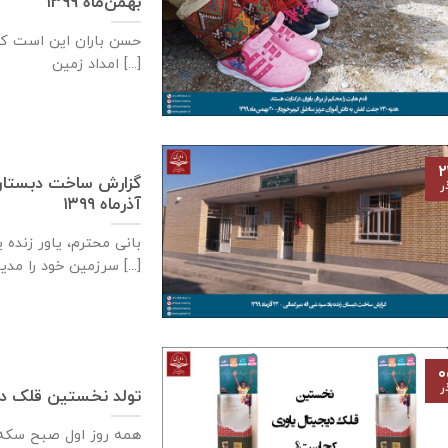
بهمن‌ماه ۱۳۹۹
حسن باران این است ک
امداد زمین [...]
۲
ر
آذر‌ماه ۱۳۹۹
بانی محترم، یاور زنده 
سرزمین خود را مدیون [...]
۰
ر
تولد نخستین قلک دی
همه روز اول صبح سكه م