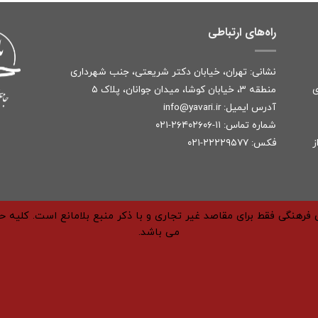
راه‌های ارتباطی
نشانی: تهران، خیابان دکتر شریعتی، جنب شهرداری
ی
منطقه ۳، خیابان کوشا، میدان جوانان، پلاک ۵
آدرس ایمیل:
r
info@yavari.i
شماره تماس:
۱۱-۲۶۴۰۲۶۰۶-۰۲۱
ز
فکس: ۲۲۲۲۹۵۷۷-۰۲۱
فرهنگی فقط برای مقاصد غیر تجاری و با ذکر منبع بلامانع است. کلیه 
می باشد.