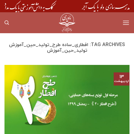
Skip
to
content
TAG ARCHIVES:
افطاری_ساده طرح_تولید_حین_آموزش
تولید_حین_آموزش
۱۳
اردیبهشت