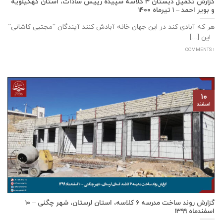
گزارش تکمیل دبستان ۳ کلاسه سپيده رييس سادات، استان كهگيلويه
و بوير احمد – ۱ تیرماه ۱۴۰۰
هر که آبادی کند در این جهان خانه آبادش کنند آیندگان “مجتبی کاشانی”
این [...]
1 COMMENTS
۱۰
اسفند
گزارش روند ساخت مدرسه ٦ كلاسه، استان لرستان، شهر چگنی – ۱۰
اسفندماه ۱۳۹۹