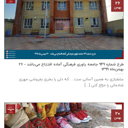
۲۶
بهمن
طرح شماره ۹۴۹ جامعه ياوری فرهنگی آماده افتتاح می‌باشد – ۲۶
بهمن‌ماه ۱۳۹۹
عشقبازی به همین آسانی ست… که دلی را بخری بفروشی مهری
شادمانی را حرّاج کنی [...]
۲۰
بهمن