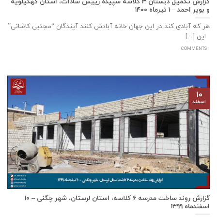
گزارش تکمیل دبستان ۳ کلاسه سپيده رييس سادات، استان كهگيلويه
و بوير احمد – ۱ تیرماه ۱۴۰۰
هر که آبادی کند در این جهان خانه آبادش کنند آیندگان “مجتبی کاشانی”
این [...]
1 COMMENTS
۱۰
اسفند
گزارش روند ساخت مدرسه ٦ كلاسه، استان لرستان، شهر چگنی – ۱۰
اسفندماه ۱۳۹۹