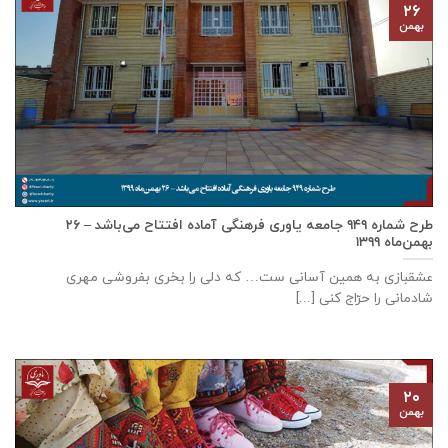
۲۶
بهمن
طرح شماره ۹۴۹ جامعه ياوری فرهنگی آماده افتتاح می‌باشد – ۲۶
بهمن‌ماه ۱۳۹۹
عشقبازی به همین آسانی ست… که دلی را بخری بفروشی مهری
شادمانی را حرّاج کنی [...]
۲۰
بهمن