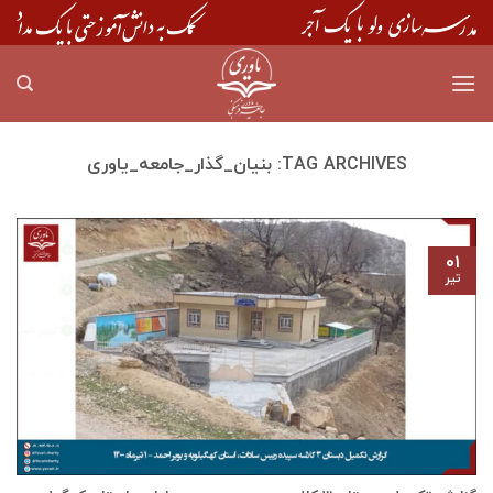
Skip
to
content
TAG ARCHIVES:
بنیان_گذار_جامعه_یاوری
۰۱
تیر