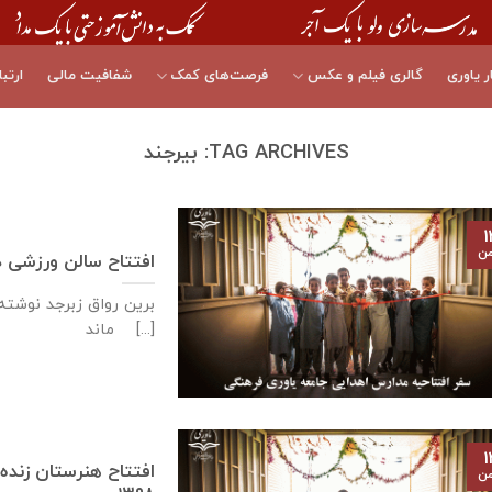
ر یاوری
گالری فیلم و عکس
فرصت‌های کمک
شفافیت مالی
ارتبا
TAG ARCHIVES:
بیرجند
۱
من
افتتاح سالن ورزشی دانش‌آموزا
برین رواق زبرجد نوشته 
ماند [...]
۱
من