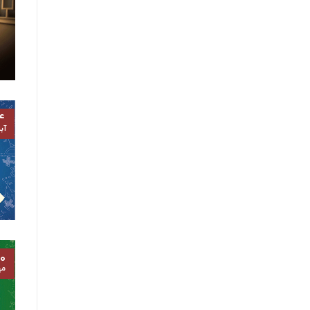
۴
آب
۰
مه