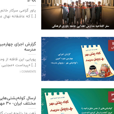
۱۳۹۸
یاور گرامی سركار خان
که عاشقانه نهال عشق و [...]
۱
گزارش اجرای چهارمی
ان
مدرسه
پویایی این قافله از و
پیداست «مجتبی کاشانی» [...]
1 COMMENTS
۳
ارسال کوله‌پشتی‌های
ر
مختلف ایران- ۳۰ مهر ۱۳۹۸
ذهن ما باغچه است گل 