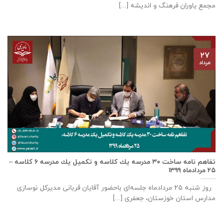
مجمع یاوران فرهنگ و اندیشه [...]
۲۷
مرداد
تفاهم نامه ساخت ٣٠ مدرسه يك كلاسه و تكميل يك مدرسه ٦ كلاسه –
۲۵ مردادماه ۱۳۹۹
روز شنبه ۲۵ مردادماه جلسه‌ای باحضور آقايان قربانی مديركل نوسازی
مدارس استان خوزستان، جعفری [...]