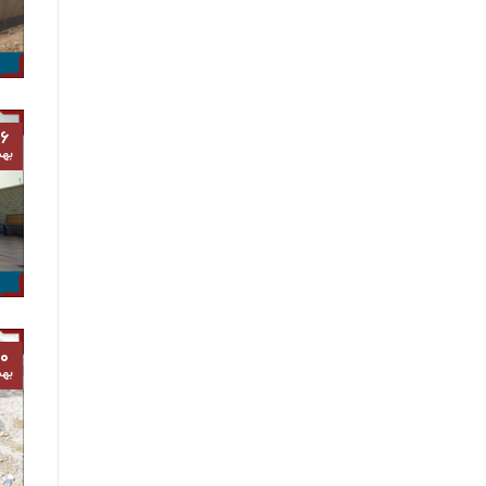
۶
به
۰
به