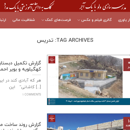
ر یاوری
گالری فیلم و عکس
فرصت‌های کمک
شفافیت مالی
ارتبا
TAG ARCHIVES:
تدریس
۰
ر
كهگيلويه و بوير احمد – ۱ تیرماه
هر که آبادی کند در ای
کاشانی” این [...]
1 COMMENTS
۱
ند