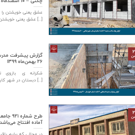
چگنی – ۱۰ اسفندماه ۱۳۹۹
عشق يعنی خويشتن را 
عشق يعنی خويشتن [...]
۲
من
۲۶ بهمن‌ماه ۱۳۹۹
شکرانه ی بازوی توا
دبستان در شهر كارون، استان خوزستان [...]
۲
طرح شما
من
آماده افتتاح می‌باشد – ۲۶ بهمن‌ماه 
در مجالی که برایم باق