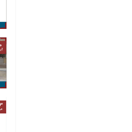
۰
آب
۳
مه