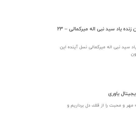
گزارش ساخت دبستان زنده ياد سيد نبی اله ميركمالی – ۲۳
ياد سيد نبی اله ميركمالی نسل آینده این
جیتال یاوری
هر و محبت را از قلك دل برداريم و