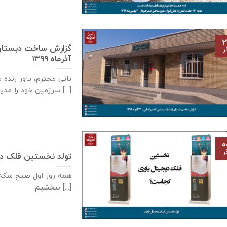
۲
ر
آذر‌ماه ۱۳۹۹
بانی محترم، یاور زنده 
سرزمین خود را مدیون [...]
۰
ر
تولد نخستین قلک دی
همه روز اول صبح سكه م
ببخشيم [...]