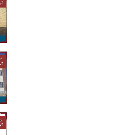
آب
۲
آب
۰
آب