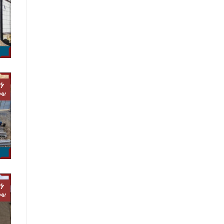
۶
به
۶
به