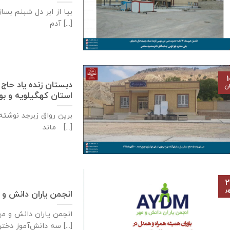
بیا از ابر دل شبنم بسا
آدم [...]
۱
دبستان زنده ياد حاج 
ان
استان كهگيلويه و بويراحمد – ۱۰
برین رواق زبرجد نوشته 
ماند [...]
۲
ر
انجمن یاران دانش و 
سه دانش‌آموز دختر [...]