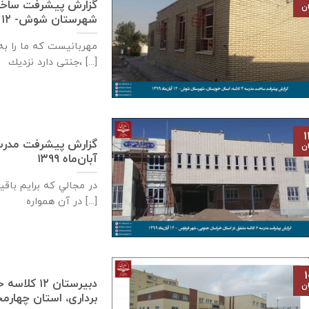
ان
شهرستان شوش- ۱۲ آبان‌ماه ۱۳۹۹
مهربانيست كه ما را به 
جنتی دارد نزديك، [...]
۱
ان
آبان‌ماه ۱۳۹۹
در مجالي که برايم باق
در آن همواره [...]
۱
دبيرستان ٢
ان
برداری، استان چهارمحال بختيار