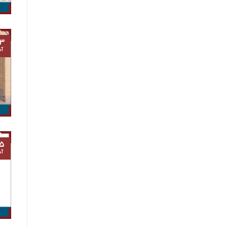
۳
آذ
۵
آذ