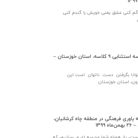
گم كنی عشق يعنی خويش را گندم كنی
گزارش پيشرفت مدرسه استثنايی ٩ كلاسه، استان خوزستان –
نا بگرفتن دست ناتوان است این
ره ۹۲۱ جامعه ياوری فرهنگی در منطقه چاه کرشانیان،
۱۳۹۹
یست، باز همراه شما مدرسه ای می‌سازیم، که