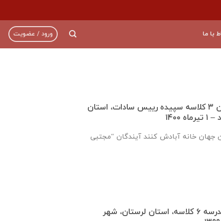
ط با ما
ورود / عضویت
گزارش تکمیل دبستان ۳ کلاسه سپيده رييس سادات، استان
 ۱۴۰۰
ن جهان خانه آبادش کنند آیندگان “مجتبی
گزارش روند ساخت مدرسه ٦ كلاسه، استان لرستان، شهر