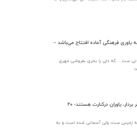
ره ۹۴۹ جامعه ياوری فرهنگی آماده افتتاح می‌باشد –
نی ست… که دلی را بخری بفروشی مهری
قدم هایت را محکم تر بردار، یاوران درکنارت هستند- ۲۰
ه زمینی ست، ولی آسمانی شده است و به