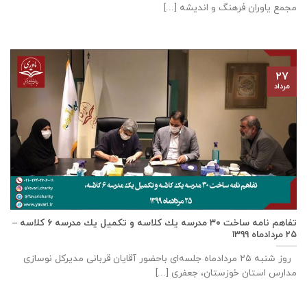
مجمع یاوران فرهنگ و اندیشه [...]
۲۷
مرداد
تفاهم نامه ساخت ٣٠ مدرسه يك كلاسه و تكميل يك مدرسه ٦ كلاسه –
۲۵ مردادماه ۱۳۹۹
روز شنبه ۲۵ مردادماه جلسه‌ای باحضور آقايان قربانی مديركل نوسازی
مدارس استان خوزستان، جعفری [...]