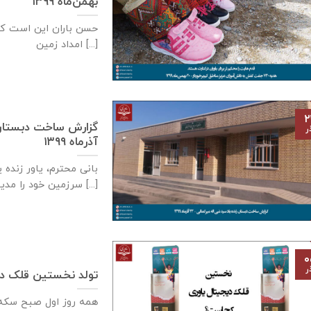
بهمن‌ماه ۱۳۹۹
حسن باران این است ک
امداد زمین [...]
۲
ر
آذر‌ماه ۱۳۹۹
بانی محترم، یاور زنده 
سرزمین خود را مدیون [...]
۰
ر
تولد نخستین قلک دی
همه روز اول صبح سكه م