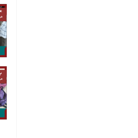
۴
مه
۲
مه