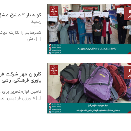
۱
کوله بار ” مشق عشق ” 
ر
رسید
شعرهایم را نثارت میکنم
باش [...]
۱
كاروان مهر شرکت فرا
ر
یاوری فرهنگی، راهی 
تامين لوازم‌تحرير برا
ورزی فراديس البرز » [...]