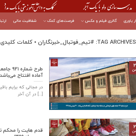
ر یاوری
گالری فیلم و عکس
فرصت‌های کمک
شفافیت مالی
ارتبا
TAG ARCHIVES:
#تیم_فوتبال_خبرنگاران • کلمات کلیدی
۲
طرح شما
من
آماده افتتاح می‌باشد – ۲۶ بهمن‌ماه 
در مجالی که برایم باق
در آن آخر [...]
۲
من