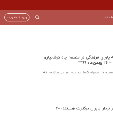
ط با ما
ورود / عضویت
ره ۹۲۱ جامعه ياوری فرهنگی در منطقه چاه کرشانیان،
۱۳۹۹
یست، باز همراه شما مدرسه ای می‌سازیم، که
قدم هایت را محکم تر بردار، یاوران درکنارت هستند- ۲۰