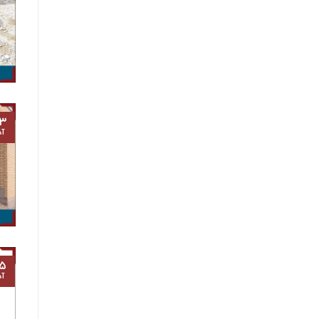
۳
آذ
۵
آذ