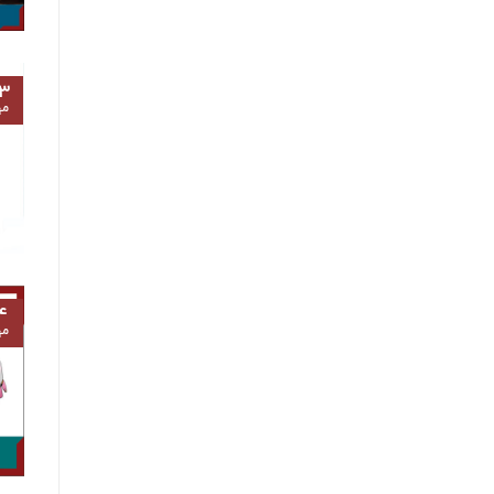
۳
مه
۴
مه