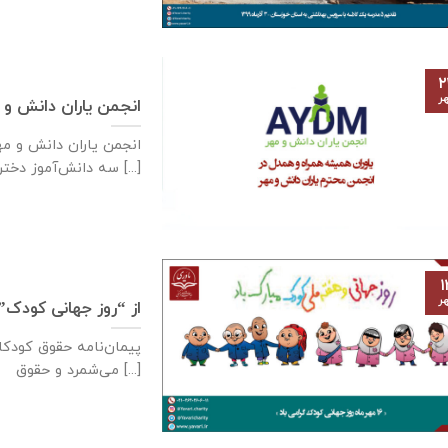
۲
ر
انجمن یاران دانش و 
سه دانش‌آموز دختر [...]
۱
ر
از “روز جهانی کودک”
می‌شمرد و حقوق [...]