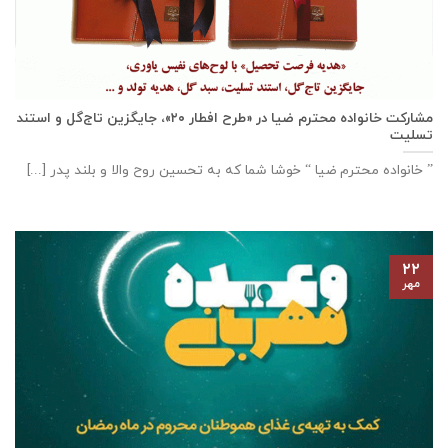
مشارکت خانواده محترم ضیا در «طرح افطار ۲۰»، جایگزین تاج‌گل و استند
تسلیت
” خانواده محترم ضیا “ خوشا شما که به تحسین روح والا و بلند پدر [...]
۲۲
مهر