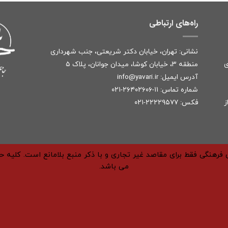
راه‌های ارتباطی
نشانی: تهران، خیابان دکتر شریعتی، جنب شهرداری
ی
منطقه ۳، خیابان کوشا، میدان جوانان، پلاک ۵
آدرس ایمیل:
r
info@yavari.i
شماره تماس:
۱۱-۲۶۴۰۲۶۰۶-۰۲۱
ز
فکس: ۲۲۲۲۹۵۷۷-۰۲۱
فرهنگی فقط برای مقاصد غیر تجاری و با ذکر منبع بلامانع است. کلیه 
می باشد.