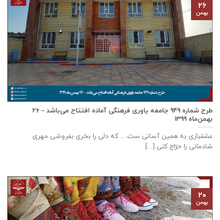
۲۶
بهمن
طرح شماره ۹۴۹ جامعه ياوری فرهنگی آماده افتتاح می‌باشد – ۲۶
بهمن‌ماه ۱۳۹۹
عشقبازی به همین آسانی ست… که دلی را بخری بفروشی مهری
شادمانی را حرّاج کنی [...]
۲۰
بهمن