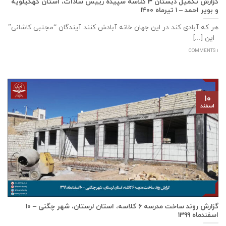
گزارش تکمیل دبستان ۳ کلاسه سپيده رييس سادات، استان كهگيلويه
و بوير احمد – ۱ تیرماه ۱۴۰۰
هر که آبادی کند در این جهان خانه آبادش کنند آیندگان “مجتبی کاشانی”
این [...]
1 COMMENTS
۱۰
اسفند
گزارش روند ساخت مدرسه ٦ كلاسه، استان لرستان، شهر چگنی – ۱۰
اسفندماه ۱۳۹۹