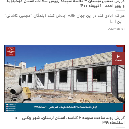
گزارش تکمیل دبستان ۳ کلاسه سپيده رييس سادات، استان كهگيلويه
و بوير احمد – ۱ تیرماه ۱۴۰۰
هر که آبادی کند در این جهان خانه آبادش کنند آیندگان “مجتبی کاشانی”
این [...]
1 COMMENTS
۱۰
اسفند
گزارش روند ساخت مدرسه ٦ كلاسه، استان لرستان، شهر چگنی – ۱۰
اسفندماه ۱۳۹۹