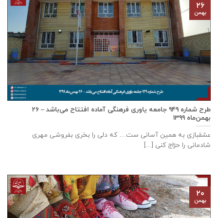
۲۶
بهمن
طرح شماره ۹۴۹ جامعه ياوری فرهنگی آماده افتتاح می‌باشد – ۲۶
بهمن‌ماه ۱۳۹۹
عشقبازی به همین آسانی ست… که دلی را بخری بفروشی مهری
شادمانی را حرّاج کنی [...]
۲۰
بهمن