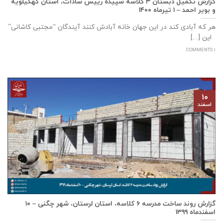
گزارش تکمیل دبستان ۳ کلاسه سپيده رييس سادات، استان كهگيلويه
و بوير احمد – ۱ تیرماه ۱۴۰۰
هر که آبادی کند در این جهان خانه آبادش کنند آیندگان “مجتبی کاشانی”
این [...]
1 COMMENTS
۱۰
اسفند
گزارش روند ساخت مدرسه ٦ كلاسه، استان لرستان، شهر چگنی – ۱۰
اسفندماه ۱۳۹۹