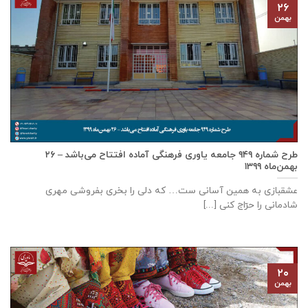
۲۶
بهمن
طرح شماره ۹۴۹ جامعه ياوری فرهنگی آماده افتتاح می‌باشد – ۲۶
بهمن‌ماه ۱۳۹۹
عشقبازی به همین آسانی ست… که دلی را بخری بفروشی مهری
شادمانی را حرّاج کنی [...]
۲۰
بهمن