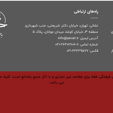
راه‌های ارتباطی
نشانی: تهران، خیابان دکتر شریعتی، جنب شهرداری
ی
منطقه ۳، خیابان کوشا، میدان جوانان، پلاک ۵
آدرس ایمیل:
r
info@yavari.i
شماره تماس:
۱۱-۲۶۴۰۲۶۰۶-۰۲۱
ز
فکس: ۲۲۲۲۹۵۷۷-۰۲۱
فرهنگی فقط برای مقاصد غیر تجاری و با ذکر منبع بلامانع است. کلیه 
می باشد.