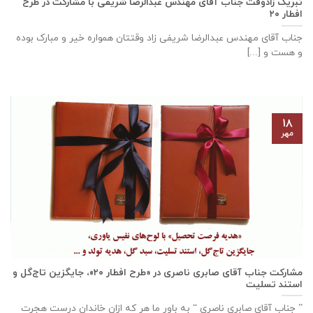
تبریک زادوقت جناب آقای مهندس عبدالرضا شریفی با مشارکت در طرح
افطار ۲۰
جناب آقای مهندس عبدالرضا شریفی زاد وقتتان همواره خیر و مبارک بوده
و هست و [...]
۱۸
مهر
مشارکت جناب آقای صابری ناصری در «طرح افطار ۲۰»، جایگزین تاج‌گل و
استند تسلیت
” جناب آقای صابری ناصری “ به باور ما هر که ازان خاندانِ درست هجرت