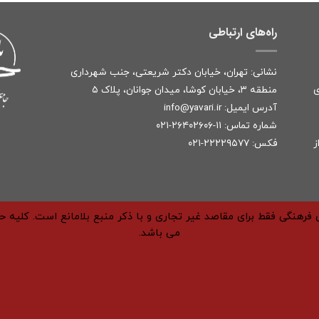
راه‌های ارتباطی
نشانی: تهران، خیابان دکتر شریعتی، جنب شهرداری
ی
منطقه ۳، خیابان کوشا، میدان جوانان، پلاک ۵
آدرس ایمیل:
r
info@yavari.i
شماره تماس:
۱۱-۲۶۴۰۲۶۰۶-۰۲۱
ز
فکس: ۲۲۲۲۹۵۷۷-۰۲۱
فرهنگی فقط برای مقاصد غیر تجاری و با ذکر منبع بلامانع است. کلیه 
می باشد.