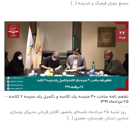
مجمع یاوران فرهنگ و اندیشه [...]
۲۷
مرداد
تفاهم نامه ساخت ٣٠ مدرسه يك كلاسه و تكميل يك مدرسه ٦ كلاسه –
۲۵ مردادماه ۱۳۹۹
روز شنبه ۲۵ مردادماه جلسه‌ای باحضور آقايان قربانی مديركل نوسازی
مدارس استان خوزستان، جعفری [...]