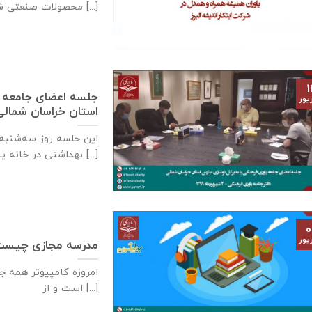
محصولات صنعتی شركت توتال [...]
۱
جلسه اعضای جامعه ي
یور
استان خراسان شمالی – ٤ شهریورماه
بهداشتی در خانه ياوری برگزار [...]
۰
یور
مدرسه مجازی چیس
امروزه کامپیوتر همه جن
است و از [...]