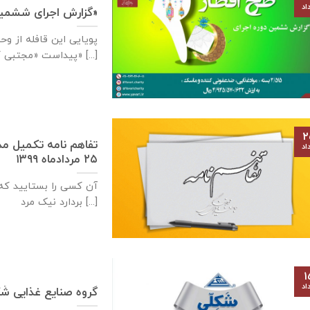
اد
گزارش اجرای ششمین دوره «طرح افطار ۲۰»
پویایی این قافله از و
پیداست «مجتبی کاشانی» [...]
۲
اد
۲۵ مردادماه ۱۳۹۹
آن کسی را بستایید که
بردارد نیک مرد [...]
۱
اد
گروه صنایع غذایی شَک