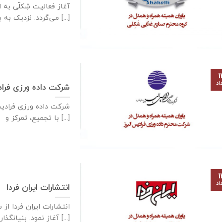
آغاز فعالیت شِکلّی ب
می‌گردد. نزدیک به یکصدو پنجاه [...]
۱
اد
شرکت داده ورزی فراد
شرکت داده ‌ورزی فرادی
با تجمیع، تمرکز و [...]
۱
اد
انتشارات ایران فردا
آغاز نمود. بنیانگذار [...]