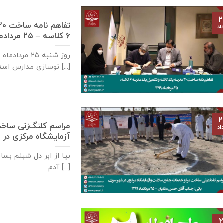
۲
اد
٦ كلاسه – ۲۵ مردادماه ۱۳۹۹
نوسازی مدارس استان خوزستان، جعفری [...]
۲
مراسم کلنگ‌زنی ساخ
اد
آزمایشگاه مرکزی در شهر سوران،
بیا از ابر دل شبنم بسا
آدم [...]
۲