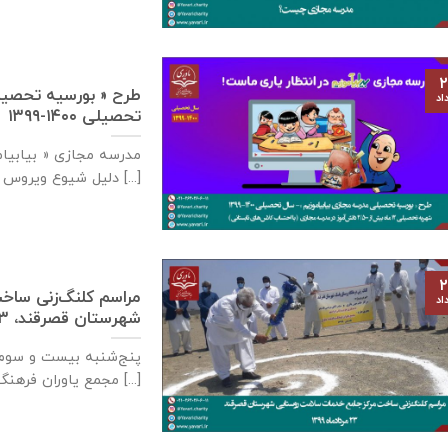
۲
طرح « بورسیه تحصیلی
اد
تحصیلی ۱۴۰۰-۱۳۹۹
مدرسه مجازی « بیابیام
دلیل شیوع ویروس کرونا [...]
۲
مراسم کلنگ‌زنی ساخ
اد
شهرستان قصرقند، ۲۳ مردادماه ۱۳۹۹
پنج‌شنبه بیست و سوم م
مجمع یاوران فرهنگ و اندیشه [...]