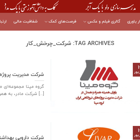
ر یاوری
گالری فیلم و عکس
فرصت‌های کمک
شفافیت مالی
ارتبا
TAG ARCHIVES:
شرکت_چرخش_کار
۱
یور
شرکت مدیریت پروژه‌ه
گروه مپنا مجموعه‌ای 
شرکت مادر، به همراه [...]
۱
یور
شرکت دارویی بهداشتی