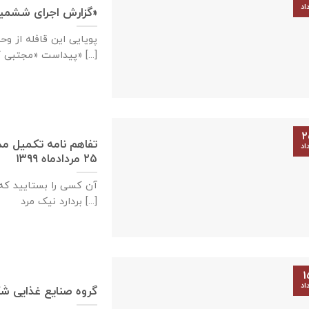
اد
گزارش اجرای ششمین دوره «طرح افطار ۲۰»
پویایی این قافله از و
پیداست «مجتبی کاشانی» [...]
۲
اد
۲۵ مردادماه ۱۳۹۹
آن کسی را بستایید که
بردارد نیک مرد [...]
۱
اد
گروه صنایع غذایی شَک