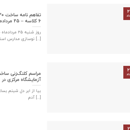
۲
اد
٦ كلاسه – ۲۵ مردادماه ۱۳۹۹
نوسازی مدارس استان خوزستان، جعفری [...]
۲
مراسم کلنگ‌زنی ساخ
اد
آزمایشگاه مرکزی در شهر سوران،
بیا از ابر دل شبنم بسا
آدم [...]
۲