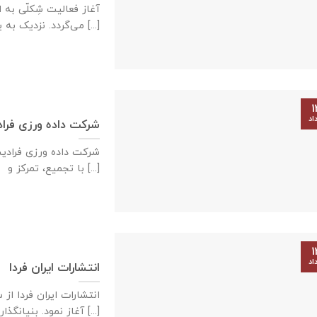
آغاز فعالیت شِکلّی ب
می‌گردد. نزدیک به یکصدو پنجاه [...]
۱
اد
شرکت داده ورزی فراد
شرکت داده ‌ورزی فرادی
با تجمیع، تمرکز و [...]
۱
اد
انتشارات ایران فردا
آغاز نمود. بنیانگذار [...]