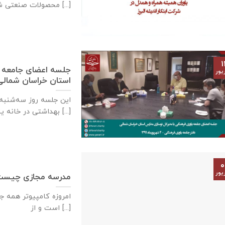
محصولات صنعتی شركت توتال [...]
۱
جلسه اعضای جامعه ي
یور
استان خراسان شمالی – ٤ شهریورماه
بهداشتی در خانه ياوری برگزار [...]
۰
یور
مدرسه مجازی چیس
امروزه کامپیوتر همه جن
است و از [...]