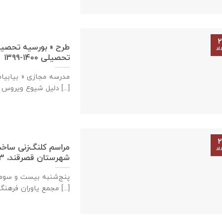
۲
طرح « بورسیه تحصیلی
اد
تحصیلی ۱۴۰۰-۱۳۹۹
مدرسه مجازی « بیابیام
دلیل شیوع ویروس کرونا [...]
۲
مراسم کلنگ‌زنی ساخ
اد
شهرستان قصرقند، ۲۳ مردادماه ۱۳۹۹
پنج‌شنبه بیست و سوم م
مجمع یاوران فرهنگ و اندیشه [...]