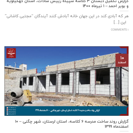
گزارش تکمیل دبستان ۳ کلاسه سپيده رييس سادات، استان كهگيلويه
و بوير احمد – ۱ تیرماه ۱۴۰۰
هر که آبادی کند در این جهان خانه آبادش کنند آیندگان “مجتبی کاشانی”
این [...]
1 COMMENTS
۱۰
اسفند
گزارش روند ساخت مدرسه ٦ كلاسه، استان لرستان، شهر چگنی – ۱۰
اسفندماه ۱۳۹۹