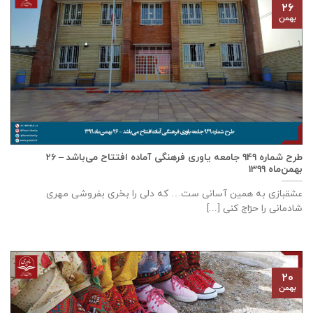
۲۶
بهمن
طرح شماره ۹۴۹ جامعه ياوری فرهنگی آماده افتتاح می‌باشد – ۲۶
بهمن‌ماه ۱۳۹۹
عشقبازی به همین آسانی ست… که دلی را بخری بفروشی مهری
شادمانی را حرّاج کنی [...]
۲۰
بهمن