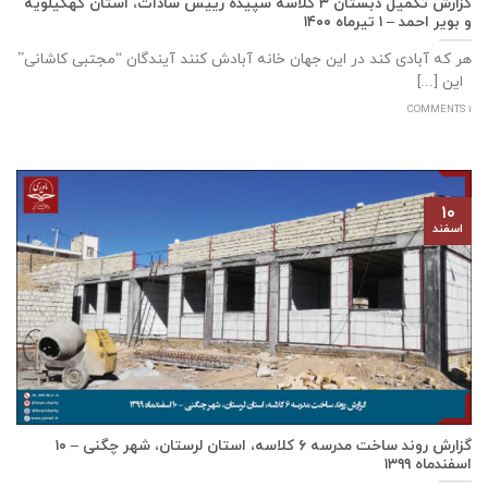
گزارش تکمیل دبستان ۳ کلاسه سپيده رييس سادات، استان كهگيلويه
و بوير احمد – ۱ تیرماه ۱۴۰۰
هر که آبادی کند در این جهان خانه آبادش کنند آیندگان “مجتبی کاشانی”
این [...]
1 COMMENTS
۱۰
اسفند
گزارش روند ساخت مدرسه ٦ كلاسه، استان لرستان، شهر چگنی – ۱۰
اسفندماه ۱۳۹۹