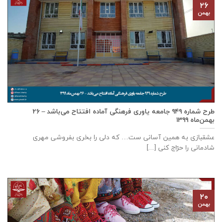
۲۶
بهمن
طرح شماره ۹۴۹ جامعه ياوری فرهنگی آماده افتتاح می‌باشد – ۲۶
بهمن‌ماه ۱۳۹۹
عشقبازی به همین آسانی ست… که دلی را بخری بفروشی مهری
شادمانی را حرّاج کنی [...]
۲۰
بهمن