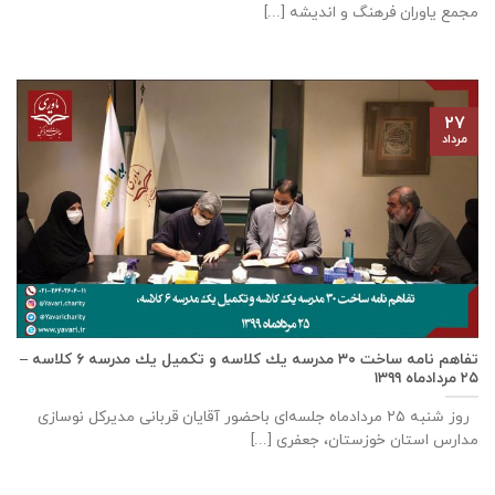
مجمع یاوران فرهنگ و اندیشه [...]
۲۷
مرداد
تفاهم نامه ساخت ٣٠ مدرسه يك كلاسه و تكميل يك مدرسه ٦ كلاسه –
۲۵ مردادماه ۱۳۹۹
روز شنبه ۲۵ مردادماه جلسه‌ای باحضور آقايان قربانی مديركل نوسازی
مدارس استان خوزستان، جعفری [...]