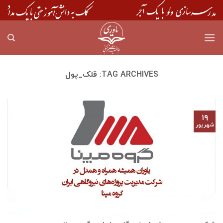
Skip
to
content
TAG ARCHIVES:
قلک_پول
۱۹
شهریور