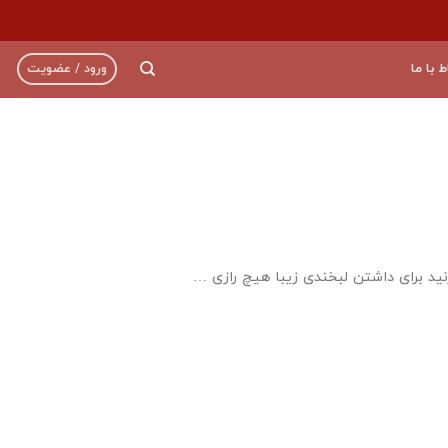
ط با ما
ورود / عضویت
… هر روز سه بار لبخند بزنید برای داشتن لبخندی زیبا هیچ رازی