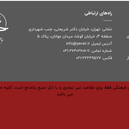
راه‌های ارتباطی
نشانی: تهران، خیابان دکتر شریعتی، جنب شهرداری
ی
منطقه ۳، خیابان کوشا، میدان جوانان، پلاک ۵
آدرس ایمیل:
r
info@yavari.i
شماره تماس:
۱۱-۲۶۴۰۲۶۰۶-۰۲۱
ز
فکس: ۲۲۲۲۹۵۷۷-۰۲۱
فرهنگی فقط برای مقاصد غیر تجاری و با ذکر منبع بلامانع است. کلیه 
می باشد.