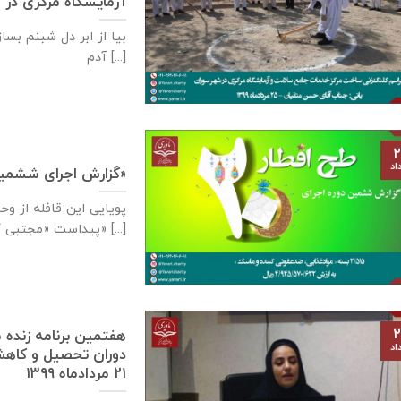
آزمایشگاه مرکزی در شهر سوران،
بیا از ابر دل شبنم بسا
آدم [...]
۲
اد
گزارش اجرای ششمین دوره «طرح افطار ۲۰»
پویایی این قافله از و
پیداست «مجتبی کاشانی» [...]
۲
هفتمین برنامه زنده م
اد
دوران تحصیل و کاهش 
۲۱ مردادماه ۱۳۹۹