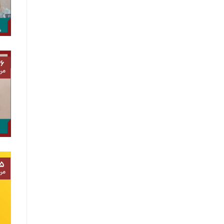
۶
مرد
۵
مرد