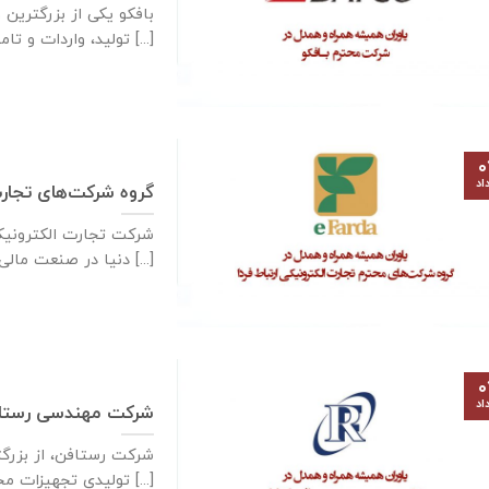
بافکو یکی از بزرگترین 
تولید، واردات و تامین تجهیزات [...]
۰
اد
گروه شرکت‌های تجارت
دنیا در صنعت مالی و [...]
۰
اد
شرکت مهندسی رستاف
شرکت رستافن، از بزرگ
توليدی تجهيزات مخابراتی فركانس بالا در كشور [...]