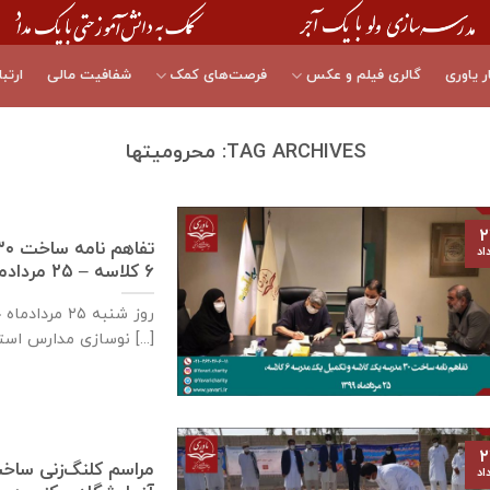
ر یاوری
گالری فیلم و عکس
فرصت‌های کمک
شفافیت مالی
ارتبا
TAG ARCHIVES:
محرومیتها
۲
اد
٦ كلاسه – ۲۵ مردادماه ۱۳۹۹
نوسازی مدارس استان خوزستان، جعفری [...]
۲
مراسم کلنگ‌زنی ساخ
اد