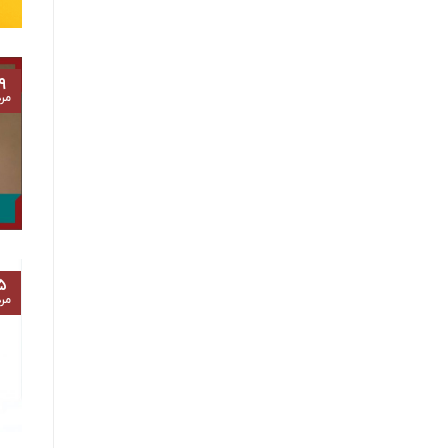
۹
مرد
۵
مرد