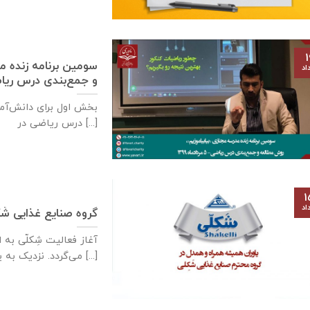
۱
سومین برنامه زنده م
اد
و جمع‌بندی درس ریاضی- ۵ مردادم
درس ریاضی در [...]
۱
اد
گروه صنایع غذایی شَک
آغاز فعالیت شِکلّی ب
می‌گردد. نزدیک به یکصدو پنجاه [...]