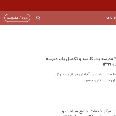
ط با ما
ورود / عضویت
تفاهم نامه ساخت ٣٠ مدرسه يك كلاسه و تكميل يك مدرسه
روز شنبه ۲۵ مردادماه جلسه‌ای باحضور آقايان قربانی مديركل
ت مرکز خدمات جامع سلامت و