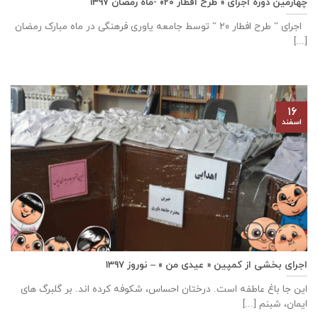
چهارمین دوره اجرای « طرح افطار ۲۰» -ماه رمضان ۱۳۹۷
اجرای “ طرح افطار ۲۰ “ توسط جامعه یاوری فرهنگی در ماه مبارک رمضان
[...]
۱۶
اسفند
اجرای بخشی از کمپین « عیدی من » – نوروز ۱۳۹۷
این جا باغ عاطفه است. درختان احساس، شکوفه کرده اند. بر گلبرگ های
ایمان، شبنم [...]