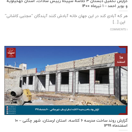
گزارش تکمیل دبستان ۳ کلاسه سپيده رييس سادات، استان كهگيلويه
و بوير احمد – ۱ تیرماه ۱۴۰۰
هر که آبادی کند در این جهان خانه آبادش کنند آیندگان “مجتبی کاشانی”
این [...]
1 COMMENTS
۱۰
اسفند
گزارش روند ساخت مدرسه ٦ كلاسه، استان لرستان، شهر چگنی – ۱۰
اسفندماه ۱۳۹۹