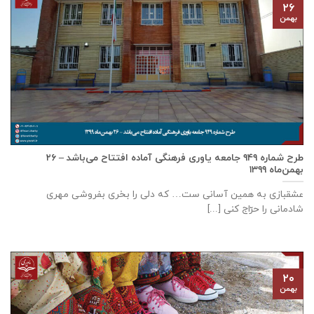
۲۶
بهمن
طرح شماره ۹۴۹ جامعه ياوری فرهنگی آماده افتتاح می‌باشد – ۲۶
بهمن‌ماه ۱۳۹۹
عشقبازی به همین آسانی ست… که دلی را بخری بفروشی مهری
شادمانی را حرّاج کنی [...]
۲۰
بهمن