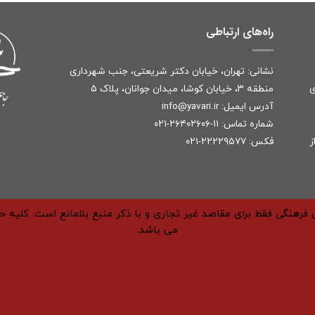
راه‌های ارتباطی
نشانی: تهران، خیابان دکتر شریعتی، جنب شهرداری
ی
منطقه ۳، خیابان کوشا، میدان جوانان، پلاک ۵
آدرس ایمیل:
r
info@yavari.i
شماره تماس:
۱۱-۲۶۴۰۲۶۰۶-۰۲۱
ز
فکس: ۲۲۲۲۹۵۷۷-۰۲۱
فرهنگی فقط برای مقاصد غیر تجاری و با ذکر منبع بلامانع است. کلیه 
می باشد.