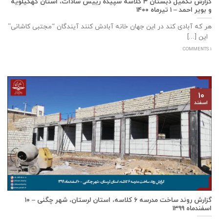
گزارش تکمیل دبستان ۳ کلاسه سپيده رييس سادات، استان كهگيلويه
و بوير احمد – ۱ تیرماه ۱۴۰۰
هر که آبادی کند در این جهان خانه آبادش کنند آیندگان “مجتبی کاشانی”
این [...]
1 COMMENTS
۱۰
اسفند
گزارش روند ساخت مدرسه ٦ كلاسه، استان لرستان، شهر چگنی – ۱۰
اسفندماه ۱۳۹۹