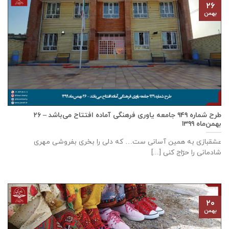
۲۶
بهمن
طرح شماره ۹۴۹ جامعه ياوری فرهنگی آماده افتتاح می‌باشد – ۲۶
بهمن‌ماه ۱۳۹۹
عشقبازی به همین آسانی ست… که دلی را بخری بفروشی مهری
شادمانی را حرّاج کنی [...]
۲۰
بهمن