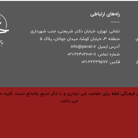
راه‌های ارتباطی
نشانی: تهران، خیابان دکتر شریعتی، جنب شهرداری
ی
منطقه ۳، خیابان کوشا، میدان جوانان، پلاک ۵
آدرس ایمیل:
r
info@yavari.i
شماره تماس:
۱۱-۲۶۴۰۲۶۰۶-۰۲۱
ز
فکس: ۲۲۲۲۹۵۷۷-۰۲۱
فرهنگی فقط برای مقاصد غیر تجاری و با ذکر منبع بلامانع است. کلیه 
می باشد.