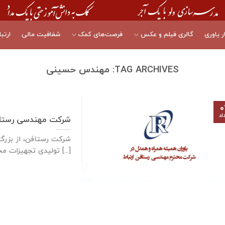
ر یاوری
گالری فیلم و عکس
فرصت‌های کمک
شفافیت مالی
ارتبا
TAG ARCHIVES:
مهندس حسینی
۰
اد
شرکت مهندسی رستاف
شرکت رستافن، از بزرگ
توليدی تجهيزات مخابراتی فركانس بالا در كشور [...]