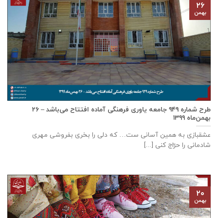
۲۶
بهمن
طرح شماره ۹۴۹ جامعه ياوری فرهنگی آماده افتتاح می‌باشد – ۲۶
بهمن‌ماه ۱۳۹۹
عشقبازی به همین آسانی ست… که دلی را بخری بفروشی مهری
شادمانی را حرّاج کنی [...]
۲۰
بهمن