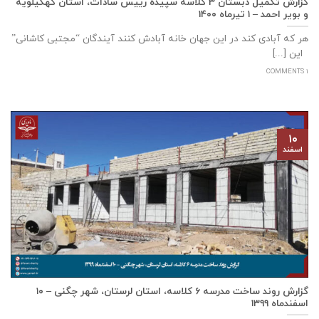
گزارش تکمیل دبستان ۳ کلاسه سپيده رييس سادات، استان كهگيلويه
و بوير احمد – ۱ تیرماه ۱۴۰۰
هر که آبادی کند در این جهان خانه آبادش کنند آیندگان “مجتبی کاشانی”
این [...]
1 COMMENTS
۱۰
اسفند
گزارش روند ساخت مدرسه ٦ كلاسه، استان لرستان، شهر چگنی – ۱۰
اسفندماه ۱۳۹۹