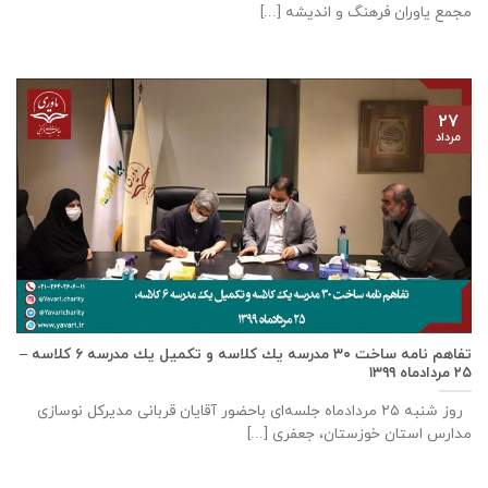
مجمع یاوران فرهنگ و اندیشه [...]
۲۷
مرداد
تفاهم نامه ساخت ٣٠ مدرسه يك كلاسه و تكميل يك مدرسه ٦ كلاسه –
۲۵ مردادماه ۱۳۹۹
روز شنبه ۲۵ مردادماه جلسه‌ای باحضور آقايان قربانی مديركل نوسازی
مدارس استان خوزستان، جعفری [...]