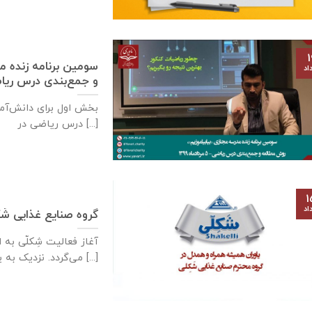
۱
سومین برنامه زنده م
اد
و جمع‌بندی درس ریاضی- ۵ مردادم
درس ریاضی در [...]
۱
اد
گروه صنایع غذایی شَک
آغاز فعالیت شِکلّی ب
می‌گردد. نزدیک به یکصدو پنجاه [...]