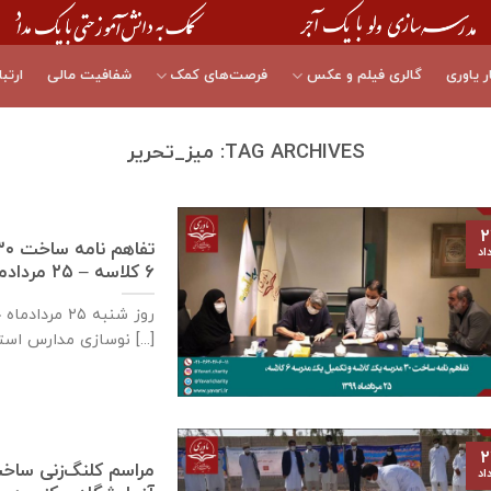
ر یاوری
گالری فیلم و عکس
فرصت‌های کمک
شفافیت مالی
ارتبا
TAG ARCHIVES:
میز_تحریر
۲
اد
٦ كلاسه – ۲۵ مردادماه ۱۳۹۹
نوسازی مدارس استان خوزستان، جعفری [...]
۲
مراسم کلنگ‌زنی ساخ
اد