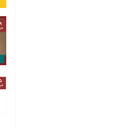
۹
مرد
۵
مرد