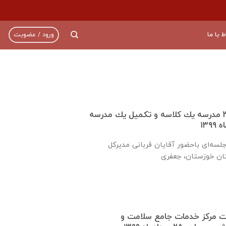
ط با ما
ورود / عضویت
تفاهم نامه ساخت ٣٠ مدرسه يك كلاسه و تكميل يك مدرسه
روز شنبه ۲۵ مردادماه جلسه‌ای باحضور آقايان قربانی مديركل
ت مرکز خدمات جامع سلامت و