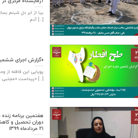
آزمایشگاه مرکزی در شهر سوران،
بیا از ابر دل شبنم بسا
آدم [...]
۲
اد
گزارش اجرای ششمین دوره «طرح افطار ۲۰»
پویایی این قافله از و
پیداست «مجتبی کاشانی» [...]
۲
هفتمین برنامه زنده م
اد
دوران تحصیل و کاهش 
۲۱ مردادماه ۱۳۹۹