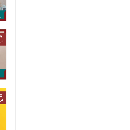
۶
مرد
۵
مرد