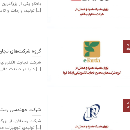
بافکو یکی از بزرگترین 
تولید، واردات و تامین تجهیزات [...]
۰
اد
گروه شرکت‌های تجارت
دنیا در صنعت مالی و [...]
۰
اد
شرکت مهندسی رستاف
شرکت رستافن، از بزرگ
توليدی تجهيزات مخابراتی فركانس بالا در كشور [...]