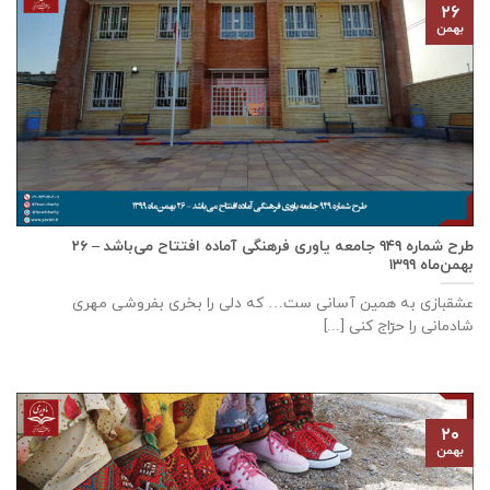
۲۶
بهمن
طرح شماره ۹۴۹ جامعه ياوری فرهنگی آماده افتتاح می‌باشد – ۲۶
بهمن‌ماه ۱۳۹۹
عشقبازی به همین آسانی ست… که دلی را بخری بفروشی مهری
شادمانی را حرّاج کنی [...]
۲۰
بهمن