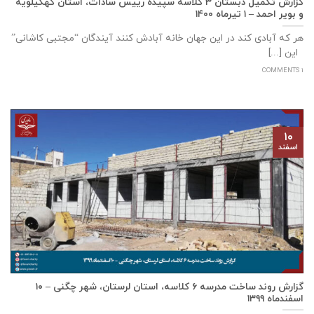
گزارش تکمیل دبستان ۳ کلاسه سپيده رييس سادات، استان كهگيلويه
و بوير احمد – ۱ تیرماه ۱۴۰۰
هر که آبادی کند در این جهان خانه آبادش کنند آیندگان “مجتبی کاشانی”
این [...]
1 COMMENTS
۱۰
اسفند
گزارش روند ساخت مدرسه ٦ كلاسه، استان لرستان، شهر چگنی – ۱۰
اسفندماه ۱۳۹۹